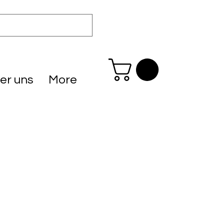
er uns
More