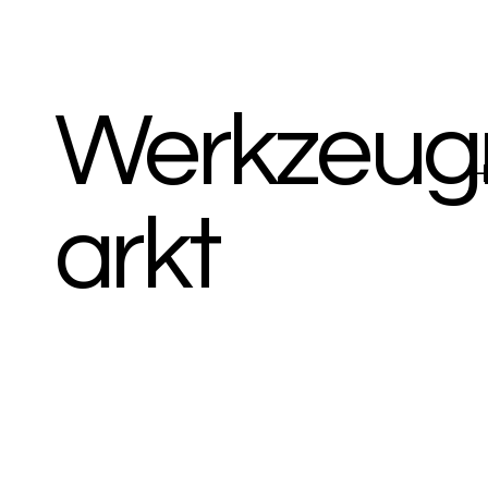
Werkzeu
H
arkt