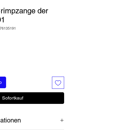
rimpzange der
01
376135191
b
Sofortkauf
ationen