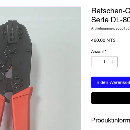
Ratschen-C
Serie DL-8
Artikelnummer: 366615
Preis
460,00 NT$
Anzahl
*
In den Warenkor
Produktinform