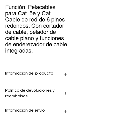
Función: Pelacables
para Cat. 5e y Cat.
Cable de red de 6 pines
redondos. Con cortador
de cable, pelador de
cable plano y funciones
de enderezador de cable
integradas.
Información del producto
Material:
Política de devoluciones y
Carrocería: ABS
reembolsos
Longitud total:
120 mm +/- 3 mm
Peso:
45 +/- 5g
Esta es la Política de Devoluciones y
Información de envío
Reembolsos, que es adecuada para