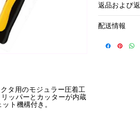
返品および
本体：亜鉛合金
カバープレートとハ
グリップ: TPRハン
これは返品および返
ナイフ刃：機械加工S
配送情報
ない場合に顧客にど
硬度：
ています。ポリシー
カバープレートとハンド
客に安心して製品を
これは配送ポリシー
仕上げる：
直接的に記述してく
する情報を含めるの
カバープレートとハ
るときは、信頼を築
全長:
205mm +/-5m
もらえるよう、でき
重量:
430 +/- 10g
コネクタ用のモジュラー圧着工
トリッパーとカッターが内蔵
ェット機構付き。