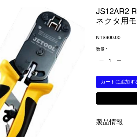
JS12AR2
ネクタ用モ
価
NT$900.00
格
数量
*
カートに追加す
製品情報
材料：